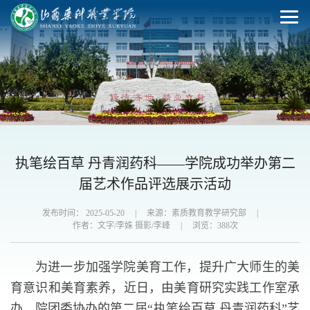
执笔绘百草 丹青润药科——学院成功举办第二
届艺术作品评选展示活动
发布时间： 2025-05-20
|
来源：素质教育教学研究部
|
作者：文字/李姝 摄影/李峰
|
浏览：
388
次
为进一步加强学院美育工作，提升广大师生的美
育意识和美育素养，近日，由美育研究实践工作室承
办，院团委协办的第二届“执笔绘百草 丹青润药科”艺