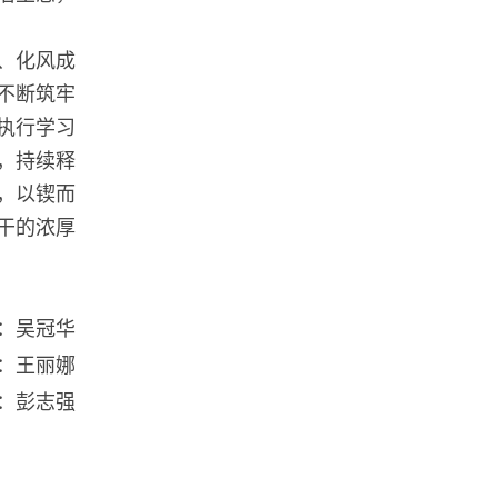
、化风成
不断筑牢
执行学习
，持续释
，以锲而
干的浓厚
：吴冠华
：王丽娜
：彭志强