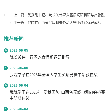
上一篇：党委副书记、院长关伟深入基层调研科研与产教融合工作
下一篇：我院在山西省健康科普作品大赛中获得优异成绩
推荐新闻
2026-06-05
院长关伟一行深入食品系调研指导
2026-06-05
我院学子在2026年全国大学生英语竞赛中斩获佳绩
2026-06-04
我院学子在2026年“爱我国防”山西省无线电测向锦标赛
中斩获佳绩
2026-06-03