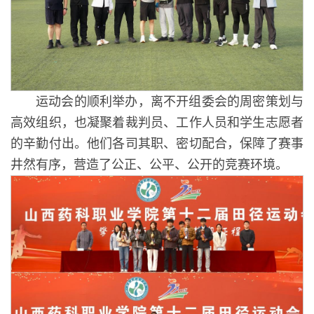
运动会的顺利举办，离不开组委会的周密策划与
高效组织，也凝聚着裁判员、工作人员和学生志愿者
的辛勤付出。他们各司其职、密切配合，保障了赛事
井然有序，营造了公正、公平、公开的竞赛环境。