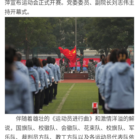
萍宣布运动会正式开赛。党委委员、副院长刘志伟主
持开幕式。
伴随着雄壮的《运动员进行曲》和激情洋溢的解
说，国旗队、校徽队、会徽队、花束队、校旗队、军
乐队、裁判员方队、教工方队以及各运动员代表队依